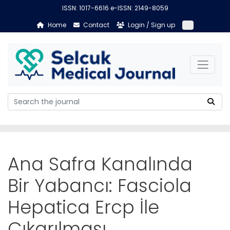
ISSN: 1017-6616 e-ISSN: 2149-8059
Home
Contact
Login / Sign up
Ana Safra Kanalında
Bir Yabancı: Fasciola
Hepatica Ercp İle
Çıkarılması