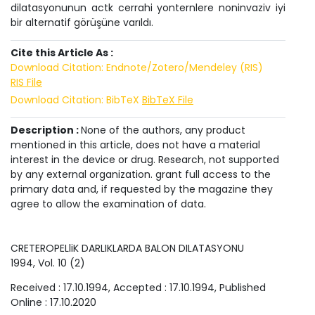
dilatasyonunun actk cerrahi yonternlere noninvaziv iyi
bir alternatif görüşüne varıldı.
Cite this Article As :
Download Citation: Endnote/Zotero/Mendeley (RIS)
RIS File
Download Citation: BibTeX
BibTeX File
Description :
None of the authors, any product
mentioned in this article, does not have a material
interest in the device or drug. Research, not supported
by any external organization. grant full access to the
primary data and, if requested by the magazine they
agree to allow the examination of data.
CRETEROPELliK DARLIKLARDA BALON DILATASYONU
1994
, Vol.
10
(
2
)
Received :
17.10.1994
, Accepted :
17.10.1994
, Published
Online :
17.10.2020