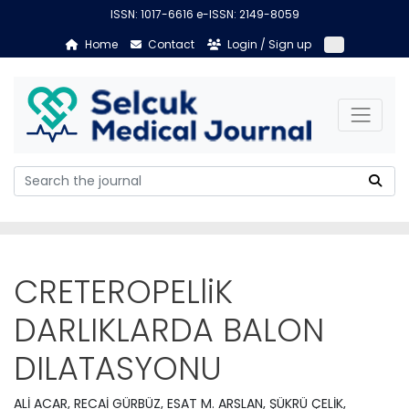
ISSN: 1017-6616 e-ISSN: 2149-8059
Home
Contact
Login / Sign up
CRETEROPELliK
DARLIKLARDA BALON
DILATASYONU
ALİ ACAR, RECAİ GÜRBÜZ, ESAT M. ARSLAN, ŞÜKRÜ ÇELİK,