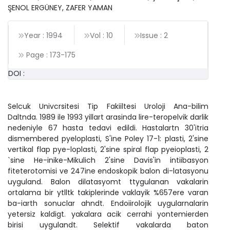
ŞENOL ERGÜNEY, ZAFER YAMAN
Year : 1994
Vol : 10
Issue : 2
Page :
173
-
175
DOI :
Selcuk Univcrsitesi Tip Fakiiltesi Uroloji Ana-bilim
Daltnda. 1989 ile 1993 yillart arasinda lire-teropelvik darlik
nedeniyle 67 hasta tedavi edildi. Hastalartn 30'itria
dismembered pyeloplasti, S'ine Poley 17-1: plasti, 2'sine
vertikal flap pye-loplasti, 2'sine spiral flap pyeioplasti, 2
`sine He-inike-Mikulich 2'sine Davis'in intiibasyon
fiteterotomisi ve 247ine endoskopik balon di-latasyonu
uyguland. Balon dilatasyomt ttygulanan vakalarin
ortalama bir ytlltk takiplerinde vaklayik %657ere varan
ba-iarth sonuclar ahndt. Endoiirolojik uygularnalarin
yetersiz kaldigt. yakalara acik cerrahi yontemierden
birisi uygulandt. Selektif vakalarda baton