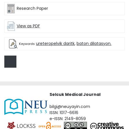
Research Paper
View as PDF
ureteropelvik daritk
,
baton dilatasyon.
Keywords
Selcuk Medical Journal
bilgi@neuyayin.com
ISSN: 1017-6616
e-ISSN: 2149-8059