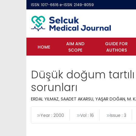
ISSN: 1017-6616 e-ISSN: 2149-8059
AIM AND
GUIDE FOR
HOME
SCOPE
AUTHORS
Düşük doğum tartılı
sorunları
ERDAL YILMAZ, SAADET AKARSU, YAŞAR DOĞAN, M. 
Year : 2000
Vol : 16
Issue : 3