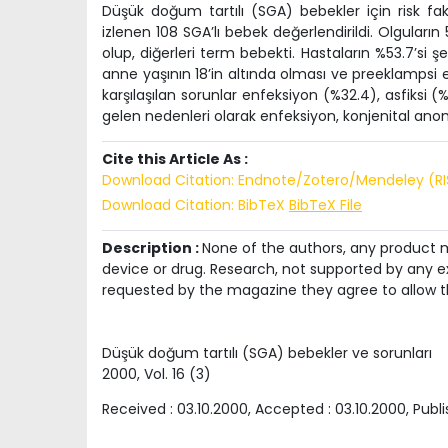
Düşük doğum tartılı (SGA) bebekler için risk faktö
izlenen 108 SGA’lı bebek değerlendirildi. Olguların
olup, diğerleri term bebekti. Hastaların %53.7’s
anne yaşının 18’in altında olması ve preeklampsi en
karşılaşılan sorunlar enfeksiyon (%32.4), asfiksi (
gelen nedenleri olarak enfeksiyon, konjenital anom
Cite this Article As :
Download Citation: Endnote/Zotero/Mendeley (R
Download Citation: BibTeX
BibTeX File
Description :
None of the authors, any product me
device or drug. Research, not supported by any ex
requested by the magazine they agree to allow t
Düşük doğum tartılı (SGA) bebekler ve sorunları
2000
, Vol.
16
(
3
)
Received :
03.10.2000
, Accepted :
03.10.2000
, Publ