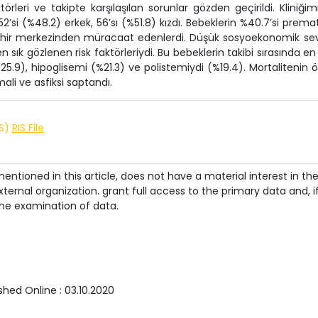
rleri ve takipte karşılaşılan sorunlar gözden geçirildi. Kliniğim
 52’si (%48.2) erkek, 56’sı (%51.8) kızdı. Bebeklerin %40.7’si prema
i şehir merkezinden müracaat edenlerdi. Düşük sosyoekonomik sev
 sık gözlenen risk faktörleriydi. Bu bebeklerin takibi sırasında en
%25.9), hipoglisemi (%21.3) ve polistemiydi (%19.4). Mortalitenin 
ali ve asfiksi saptandı.
IS)
RIS File
ntioned in this article, does not have a material interest in th
ternal organization. grant full access to the primary data and, i
he examination of data.
ished Online :
03.10.2020