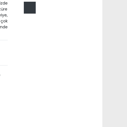
izde
türe
iye,
 çok
önde
e
f