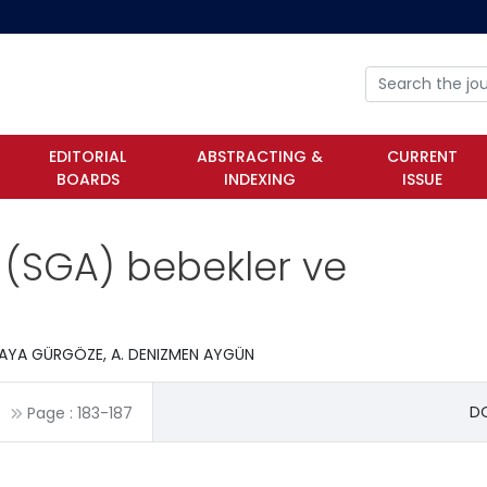
EDITORIAL
ABSTRACTING &
CURRENT
BOARDS
INDEXING
ISSUE
 (SGA) bebekler ve
KAYA GÜRGÖZE, A. DENIZMEN AYGÜN
DO
Page :
183
-
187