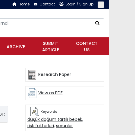
Home
Contact
Login / Sign up
SUBMIT
CONTACT
ARCHIVE
ARTICLE
US
Research Paper
View as PDF
Keywords
I :
düşük doğum tartılı bebek
,
risk faktörleri
,
sorunlar