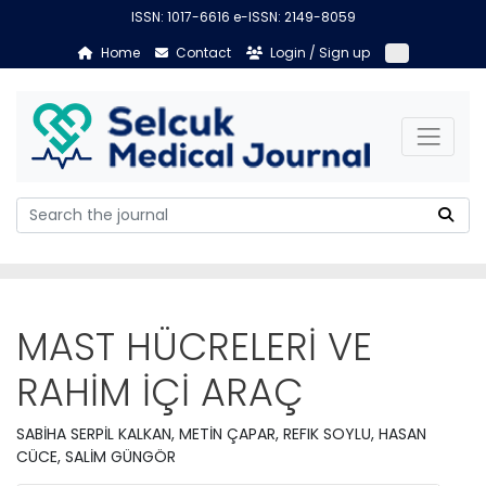
ISSN: 1017-6616 e-ISSN: 2149-8059
Home
Contact
Login / Sign up
MAST HÜCRELERİ VE
RAHİM İÇİ ARAÇ
SABİHA SERPİL KALKAN, METİN ÇAPAR, REFIK SOYLU, HASAN
CÜCE, SALİM GÜNGÖR