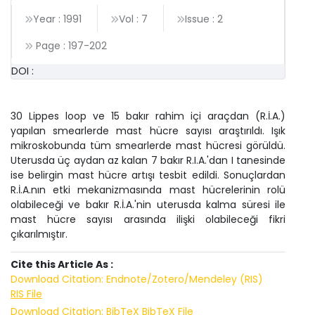
Year : 1991
Vol : 7
Issue : 2
Page :
197
-
202
DOI :
30 Lippes loop ve 15 bakır rahim içi araçdan (R.İ.A.)
yapılan smearlerde mast hücre sayısı araştırıldı. Işık
mikroskobunda tüm smearlerde mast hücresi görüldü.
Uterusda üç aydan az kalan 7 bakır R.I.A.'dan I tanesinde
ise belirgin mast hücre artışı tesbit edildi. Sonuçlardan
R.İ.A.nın etki mekanizmasında mast hücrelerinin rolü
olabileceği ve bakır R.İ.A.'nin uterusda kalma süresi ile
mast hücre sayısı arasında ilişki olabileceği fikri
çıkarılmıştır.
Cite this Article As :
Download Citation: Endnote/Zotero/Mendeley (RIS)
RIS File
Download Citation: BibTeX
BibTeX File