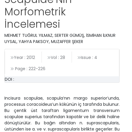
Morfometrik
İncelemesi
MEHMET TUĞRUL YILMAZ, SERTER GÜMÜŞ, İSMİHAN İLKNUR
UYSAL, YAHYA PAKSOY, MUZAFFER ŞEKER
Year : 2012
Vol : 28
Issue : 4
Page :
222
-
226
DOI :
Incisura scapulae, scapula’nın margo superior’unda,
processus coracoideus’un kökünün iç tarafında bulunur.
Bu çentik üst taraftan ligamentum transversum
scapulae superius tarafından kapatılır ve bir delik haline
dönüştürülür. Bu bağın altından n. suprascapularis,
üstünden ise a. ve v. suprascapularis birlikte geçerler. Bu