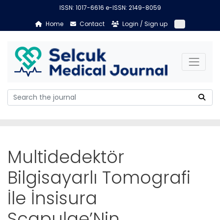
ISSN: 1017-6616 e-ISSN: 2149-8059
Home
Contact
Login / Sign up
Multidedektör
Bilgisayarlı Tomografi
İle İnsisura
Scapulae’Nin