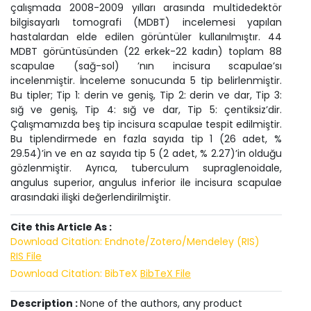
çalışmada 2008-2009 yılları arasında multidedektör
bilgisayarlı tomografi (MDBT) incelemesi yapılan
hastalardan elde edilen görüntüler kullanılmıştır. 44
MDBT görüntüsünden (22 erkek-22 kadın) toplam 88
scapulae (sağ-sol) ’nın incisura scapulae’sı
incelenmiştir. İnceleme sonucunda 5 tip belirlenmiştir.
Bu tipler; Tip 1: derin ve geniş, Tip 2: derin ve dar, Tip 3:
sığ ve geniş, Tip 4: sığ ve dar, Tip 5: çentiksiz’dir.
Çalışmamızda beş tip incisura scapulae tespit edilmiştir.
Bu tiplendirmede en fazla sayıda tip 1 (26 adet, %
29.54)’in ve en az sayıda tip 5 (2 adet, % 2.27)’in olduğu
gözlenmiştir. Ayrıca, tuberculum supraglenoidale,
angulus superior, angulus inferior ile incisura scapulae
arasındaki ilişki değerlendirilmiştir.
Cite this Article As :
Download Citation: Endnote/Zotero/Mendeley (RIS)
RIS File
Download Citation: BibTeX
BibTeX File
Description :
None of the authors, any product