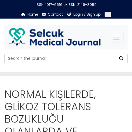
ISSN: 1017-6616 e-ISSN: 2149-8059
Home
Contact
Login / Sign up
NORMAL KIŞILERDE,
GLİKOZ TOLERANS
BOZUKLUĞU
OLANLARDA VE