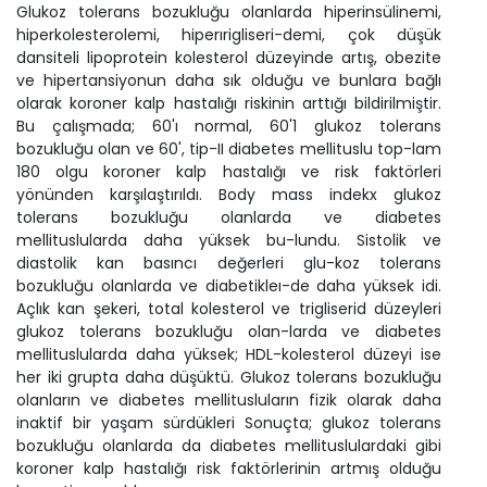
Glukoz tolerans bozukluğu olanlarda hiperinsülinemi,
hiperkolesterolemi, hiperırigliseri-demi, çok düşük
dansiteli lipoprotein kolesterol düzeyinde artış, obezite
ve hipertansiyonun daha sık olduğu ve bunlara bağlı
olarak koroner kalp hastalığı riskinin arttığı bildirilmiştir.
Bu çalışmada; 60'ı normal, 60'1 glukoz tolerans
bozukluğu olan ve 60', tip-II diabetes mellituslu top-lam
180 olgu koroner kalp hastalığı ve risk faktörleri
yönünden karşılaştırıldı. Body mass indekx glukoz
tolerans bozukluğu olanlarda ve diabetes
mellituslularda daha yüksek bu-lundu. Sistolik ve
diastolik kan basıncı değerleri glu-koz tolerans
bozukluğu olanlarda ve diabetikleı-de daha yüksek idi.
Açlık kan şekeri, total kolesterol ve trigliserid düzeyleri
glukoz tolerans bozukluğu olan-larda ve diabetes
mellituslularda daha yüksek; HDL-kolesterol düzeyi ise
her iki grupta daha düşüktü. Glukoz tolerans bozukluğu
olanların ve diabetes mellitusluların fizik olarak daha
inaktif bir yaşam sürdükleri Sonuçta; glukoz tolerans
bozukluğu olanlarda da diabetes mellituslulardaki gibi
koroner kalp hastalığı risk faktörlerinin artmış olduğu