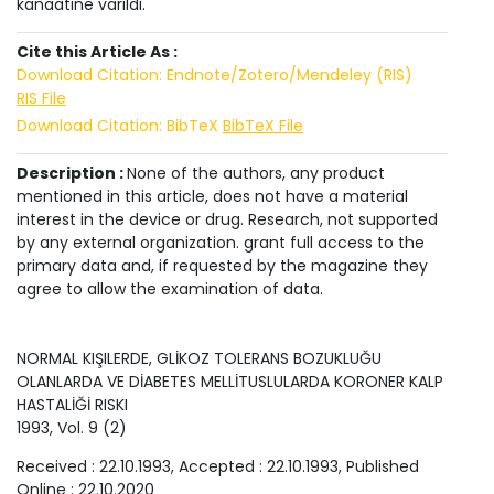
kanaatine varıldı.
Cite this Article As :
Download Citation: Endnote/Zotero/Mendeley (RIS)
RIS File
Download Citation: BibTeX
BibTeX File
Description :
None of the authors, any product
mentioned in this article, does not have a material
interest in the device or drug. Research, not supported
by any external organization. grant full access to the
primary data and, if requested by the magazine they
agree to allow the examination of data.
NORMAL KIŞILERDE, GLİKOZ TOLERANS BOZUKLUĞU
OLANLARDA VE DİABETES MELLİTUSLULARDA KORONER KALP
HASTALİĞİ RISKI
1993
, Vol.
9
(
2
)
Received :
22.10.1993
, Accepted :
22.10.1993
, Published
Online :
22.10.2020