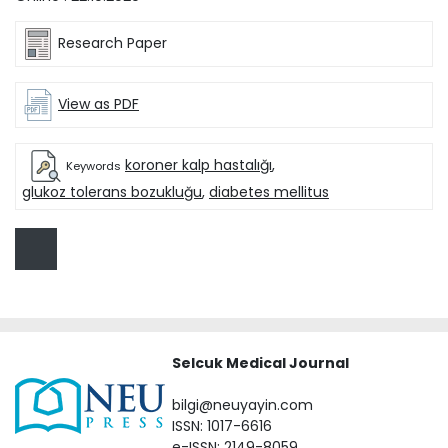
Research Paper
View as PDF
koroner kalp hastalığı
,
Keywords
glukoz tolerans bozukluğu
,
diabetes mellitus
Selcuk Medical Journal
bilgi@neuyayin.com
ISSN: 1017-6616
e-ISSN: 2149-8059