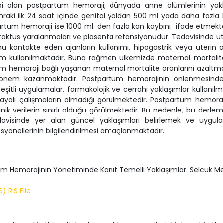
ebi olan
postpartum hemoraji; dünyada anne ölümlerinin yakl
aki ilk 24 saat içinde genital yoldan 500 ml yada daha fazla
partum hemoraji ise 1000 ml. den fazla kan kaybını ifade etmekte
l traktus yaralanmaları ve plasenta retansiyonudur. Tedavisinde ut
kontakte eden ajanların kullanımı, hipogastrik veya uterin a
em kullanılmaktadır. Buna rağmen ülkemizde maternal mortalit
m hemoraji bağlı yaşanan maternal mortalite oranlarını azaltm
 önem kazanmaktadır.
Postpartum hemorajinin önlenmesind
tli uygulamalar, farmakolojik ve cerrahi yaklaşımlar kullanılm
dayalı çalışmaların olmadığı görülmektedir. Postpartum hemoraj
inik verilerin sınırlı olduğu görülmektedir. Bu nedenle, bu derle
visinde yer alan güncel yaklaşımları belirlemek ve uygul
fesyonellerinin bilgilendirilmesi amaçlanmaktadır.
m Hemorajinin Yönetiminde Kanıt Temelli Yaklaşımlar. Selcuk M
IS)
RIS File