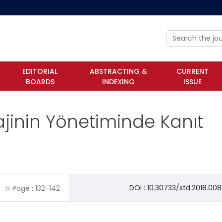
EDITORIAL
ABSTRACTING &
CURRENT
BOARDS
INDEXING
ISSUE
inin Yönetiminde Kanıt
DOI : 10.30733/std.2018.00
Page :
132
-
142