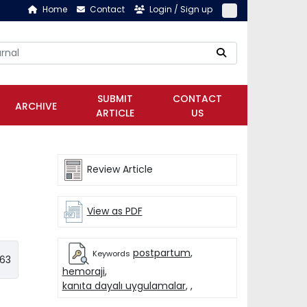
Home
Contact
Login / Sign up
SUBMIT
CONTACT
ARCHIVE
ARTICLE
US
Review Article
View as PDF
postpartum
,
Keywords
863
hemoraji
,
kanıta dayalı uygulamalar
,
,