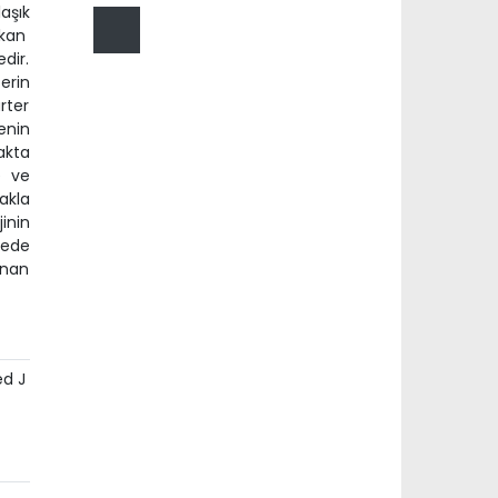
aşık
 kan
dir.
erin
rter
enin
akta
e ve
akla
inin
mede
anan
ed J