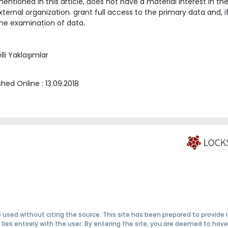
ntioned in this article, does not have a material interest in th
ternal organization. grant full access to the primary data and, i
he examination of data.
i Yaklaşımlar
ished Online :
13.09.2018
 used without citing the source. This site has been prepared to provide
ty lies entirely with the user. By entering the site, you are deemed to h