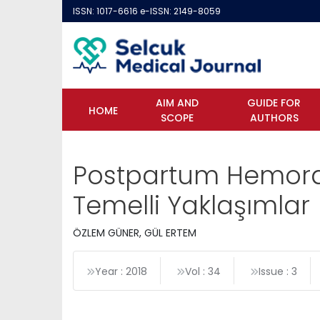
ISSN: 1017-6616 e-ISSN: 2149-8059
AIM AND
GUIDE FOR
HOME
SCOPE
AUTHORS
Postpartum Hemoraj
Temelli Yaklaşımlar
ÖZLEM GÜNER, GÜL ERTEM
Year : 2018
Vol : 34
Issue : 3