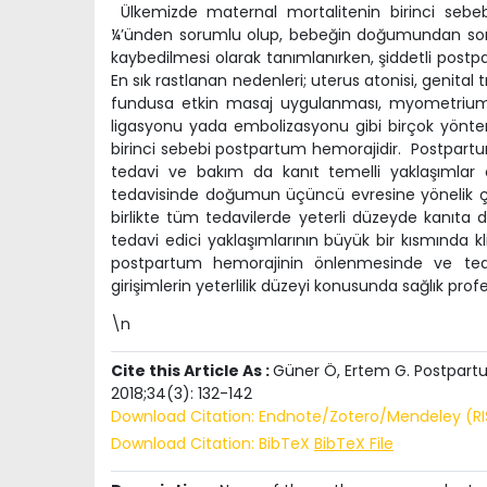
Ülkemizde maternal mortalitenin birinci seb
¼’ünden sorumlu olup, bebeğin doğumundan sonr
kaybedilmesi olarak tanımlanırken, şiddetli post
En sık rastlanan nedenleri; uterus atonisi, genita
fundusa etkin masaj uygulanması, myometriumu 
ligasyonu yada embolizasyonu gibi birçok yönt
birinci sebebi postpartum hemoraji
dir.
Postpartu
tedavi ve bakım da kanıt temelli yaklaşımlar
tedavisinde doğumun üçüncü evresine yönelik çeşi
birlikte tüm tedavilerde yeterli düzeyde kanıta 
tedavi edici yaklaşımlarının büyük bir kısmında kl
postpartum hemorajinin önlenmesinde ve teda
girişimlerin yeterlilik düzeyi konusunda sağlık pro
\n
Cite this Article As :
Güner Ö, Ertem G. Postpartu
2018;34(3): 132-142
Download Citation: Endnote/Zotero/Mendeley (R
Download Citation: BibTeX
BibTeX File