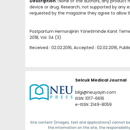
Description :
None of the authors, any product me
device or drug. Research, not supported by any ex
requested by the magazine they agree to allow t
Postpartum Hemorajinin Yönetiminde Kanıt Temell
2018
, Vol.
34
(
3
)
Received :
02.02.2016
, Accepted :
02.02.2016
, Publ
Selcuk Medical Journal
bilgi@neuyayin.com
ISSN: 1017-6616
e-ISSN: 2149-8059
Site content (images, text and applications) cannot be
the information on the site, the responsibili