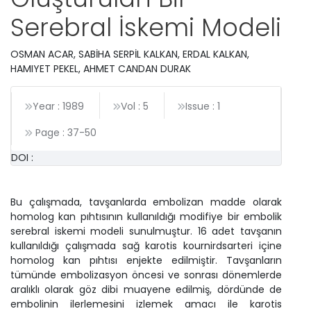
Serebral İskemi Modeli
OSMAN ACAR, SABİHA SERPİL KALKAN, ERDAL KALKAN,
HAMIYET PEKEL, AHMET CANDAN DURAK
Year : 1989
Vol : 5
Issue : 1
Page :
37
-
50
DOI :
Bu çalışmada, tavşanlarda embolizan madde olarak
homolog kan pıhtısının kullanıldığı modifiye bir embolik
serebral iskemi modeli sunulmuştur. 16 adet tavşanın
kullanıldığı çalışmada sağ karotis kournirdsarteri içine
homolog kan pıhtısı enjekte edilmiştir. Tavşanların
tümünde embolizasyon öncesi ve sonrası dönemlerde
aralıklı olarak göz dibi muayene edilmiş, dördünde de
embolinin ilerlemesini izlemek amacı ile karotis