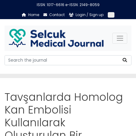
ISSN: 1017-6616 e-ISSN: 2149-8059
Home
Contact
Login / Sign up
Tavşanlarda Homolog
Kan Embolisi
Kullanılarak
Oluşturulan Bir