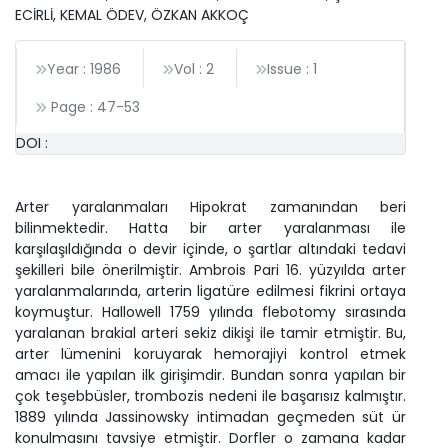
ECİRLİ, KEMAL ÖDEV, ÖZKAN AKKOÇ
Year : 1986
Vol : 2
Issue : 1
Page :
47
-
53
DOI :
Arter yaralanmaları Hipokrat zamanından beri
bilinmektedir. Hatta bir arter yaralanması ile
karşılaşıldığında o devir içinde, o şartlar altındaki tedavi
şekilleri bile önerilmiştir. Ambrois Pari 16. yüzyılda arter
yaralanmalarında, arterin ligatüre edilmesi fikrini ortaya
koymuştur. Hallowell 1759 yılında flebotomy sırasında
yaralanan brakial arteri sekiz dikişi ile tamir etmiştir. Bu,
arter lümenini koruyarak hemorajiyi kontrol etmek
amacı ile yapılan ilk girişimdir. Bundan sonra yapılan bir
çok teşebbüsler, trombozis nedeni ile başarısız kalmıştır.
1889 yılında Jassinowsky intimadan geçmeden süt ür
konulmasını tavsiye etmiştir. Dorfler o zamana kadar