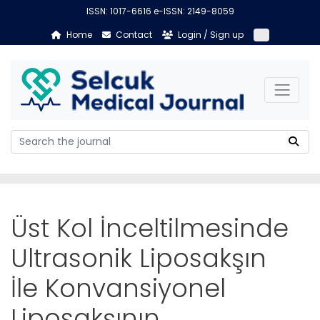
ISSN: 1017-6616 e-ISSN: 2149-8059
Home
Contact
Login / Sign up
Üst Kol İnceltilmesinde
Ultrasonik Liposakşın
İle Konvansiyonel
Liposakşının