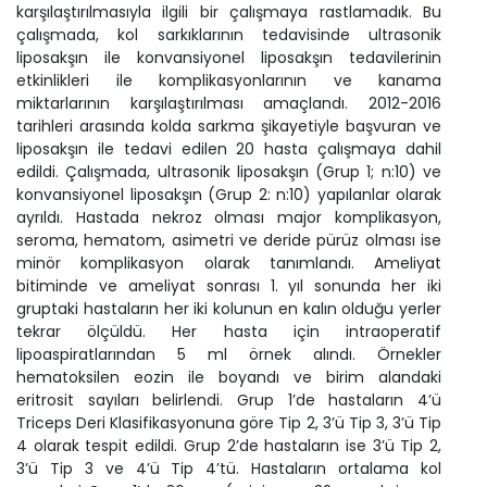
karşılaştırılmasıyla ilgili bir çalışmaya rastlamadık. Bu
çalışmada, kol sarkıklarının tedavisinde ultrasonik
liposakşın ile konvansiyonel liposakşın tedavilerinin
etkinlikleri ile komplikasyonlarının ve kanama
miktarlarının karşılaştırılması amaçlandı. 2012-2016
tarihleri arasında kolda sarkma şikayetiyle başvuran ve
liposakşın ile tedavi edilen 20 hasta çalışmaya dahil
edildi. Çalışmada, ultrasonik liposakşın (Grup 1; n:10) ve
konvansiyonel liposakşın (Grup 2: n:10) yapılanlar olarak
ayrıldı. Hastada nekroz olması major komplikasyon,
seroma, hematom, asimetri ve deride pürüz olması ise
minör komplikasyon olarak tanımlandı. Ameliyat
bitiminde ve ameliyat sonrası 1. yıl sonunda her iki
gruptaki hastaların her iki kolunun en kalın olduğu yerler
tekrar ölçüldü. Her hasta için intraoperatif
lipoaspiratlarından 5 ml örnek alındı. Örnekler
hematoksilen eozin ile boyandı ve birim alandaki
eritrosit sayıları belirlendi. Grup 1’de hastaların 4’ü
Triceps Deri Klasifikasyonuna göre Tip 2, 3’ü Tip 3, 3’ü Tip
4 olarak tespit edildi. Grup 2’de hastaların ise 3’ü Tip 2,
3’ü Tip 3 ve 4’ü Tip 4’tü. Hastaların ortalama kol