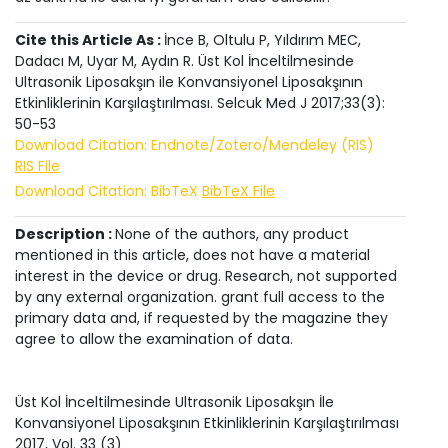
Cite this Article As :
İnce B, Oltulu P, Yıldırım MEC,
Dadacı M, Uyar M, Aydın R. Üst Kol İnceltilmesinde
Ultrasonik Liposakşın ile Konvansiyonel Liposakşının
Etkinliklerinin Karşılaştırılması. Selcuk Med J 2017;33(3):
50-53
Download Citation: Endnote/Zotero/Mendeley (RIS)
RIS File
Download Citation: BibTeX
BibTeX File
Description :
None of the authors, any product
mentioned in this article, does not have a material
interest in the device or drug. Research, not supported
by any external organization. grant full access to the
primary data and, if requested by the magazine they
agree to allow the examination of data.
Üst Kol İnceltilmesinde Ultrasonik Liposakşın İle
Konvansiyonel Liposakşının Etkinliklerinin Karşılaştırılması
2017
, Vol.
33
(
3
)