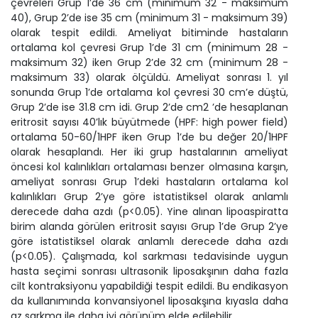
çevreleri Grup 1’de 36 cm (minimum 32 - maksimum
40), Grup 2’de ise 35 cm (minimum 31 - maksimum 39)
olarak tespit edildi. Ameliyat bitiminde hastaların
ortalama kol çevresi Grup 1’de 31 cm (minimum 28 -
maksimum 32) iken Grup 2’de 32 cm (minimum 28 -
maksimum 33) olarak ölçüldü. Ameliyat sonrası 1. yıl
sonunda Grup 1’de ortalama kol çevresi 30 cm’e düştü,
Grup 2’de ise 31.8 cm idi. Grup 2’de cm2 ’de hesaplanan
eritrosit sayısı 40’lık büyütmede (HPF: high power field)
ortalama 50-60/1HPF iken Grup 1’de bu değer 20/1HPF
olarak hesaplandı. Her iki grup hastalarının ameliyat
öncesi kol kalınlıkları ortalaması benzer olmasına karşın,
ameliyat sonrası Grup 1’deki hastaların ortalama kol
kalınlıkları Grup 2’ye göre istatistiksel olarak anlamlı
derecede daha azdı (p<0.05). Yine alınan lipoaspiratta
birim alanda görülen eritrosit sayısı Grup 1’de Grup 2’ye
göre istatistiksel olarak anlamlı derecede daha azdı
(p<0.05). Çalışmada, kol sarkması tedavisinde uygun
hasta seçimi sonrası ultrasonik liposakşının daha fazla
cilt kontraksiyonu yapabildiği tespit edildi. Bu endikasyon
da kullanımında konvansiyonel liposakşına kıyasla daha
az sarkma ile daha iyi görünüm elde edilebilir.