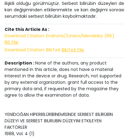
ilişkili olduğu görülmüştür. Serbest bilirübin düzeyleri de
kan değişiminden etkilenmekte ve kan değişimi sonrası
serumdaki serbest bilirübin kaybolmaktadır.
Cite this Article As :
Download Citation: Endnote/Zotero/Mendeley (RIS)
RIS File
Download Citation: BibTeX
BibTeX File
Description :
None of the authors, any product
mentioned in this article, does not have a material
interest in the device or drug. Research, not supported
by any external organization. grant full access to the
primary data and, if requested by the magazine they
agree to allow the examination of data.
YENİDOĞAN HİPERBİLÜRİBİNEMİSİNDE SERBEST BİLİRÜBİN
DÜZEYI VE SERBEST BILIRUBIN DÜZEYINI ETKILEYEN
FAKTÖRLER
1988
, Vol.
4
(
1
)