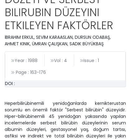
BILIRUBIN DÜZEYINI
ETKILEYEN FAKTÖRLER
İBRAHIM ERKUL, SEVİM KARAASLAN, DURSUN ODABAŞ,
AHMET KINIK, ÜMRAN ÇALIŞKAN, SADIK BÜYÜKBAŞ
Year : 1988
Vol : 4
Issue : 1
Page :
163
-
176
DOI :
Heperbilirübinemili yenidoğanlarda kernikterustan
sorumlu en önemli faktör "Serbest bilirübin" düzeyidir.
Hiper-bilirübinemili 45 yenidoğan yakasında yapılan
incelemelerde serbest bilirübin düzeylerinin serum
albumin düzeyleri, gestasyonel yaş, doğum tartısı,
asfiksi ve indirekt ve total bilirübin düzeyleri ile yakın