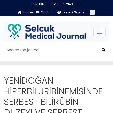
ISSN: 1017-6616 e-ISSN: 2149-8059
Home
Contact
Login / Sign up
YENİDOĞAN
HİPERBİLÜRİBİNEMİSİNDE
SERBEST BİLİRÜBİN
DÜZEYI VE SERBEST