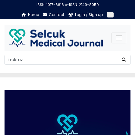
ISSN: 1017-6616 e-ISSN: 2149-8059
Home
Contact
Login / Sign up